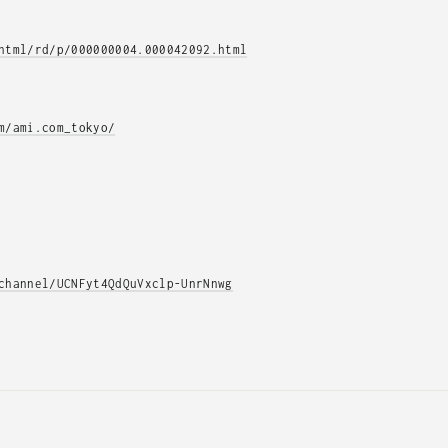
html/rd/p/000000004.000042092.html
m/ami.com_tokyo/
channel/UCNFyt4QdQuVxclp-UnrNnwg