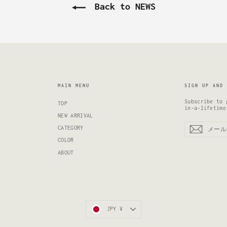
Back to NEWS
MAIN MENU
SIGN UP AND 
Subscribe to 
TOP
in-a-lifetime
NEW ARRIVAL
メ
CATEGORY
ー
ル
ア
COLOR
ド
レ
ABOUT
ス
を
入
力
し
て
く
だ
さ
い
通
JPY ¥
貨