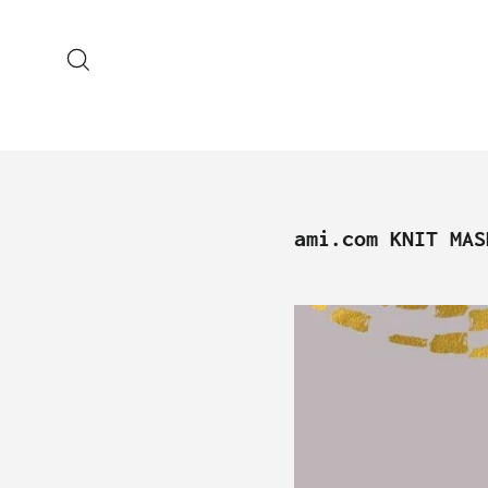
コ
ン
テ
Search
ン
ツ
に
ス
キ
ッ
プ
す
る
ami.com KNI