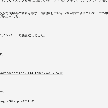
トによりマスクを着用した際のシルエットもスッキリしていてデザイン性
る点で使用者の愛着も増す。機能性とデザイン性が両立されていて、世の
が認められる。
ムメンバー一同感激致しました。
す。
ward/describe/51414?token=7AYLYT5vJP
ージ
pages/007lp-20211005