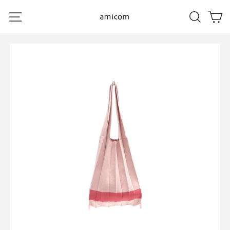
コ
ン
サイトナビゲーション
Search
カ
テ
ン
ツ
に
ス
キ
ッ
プ
す
る