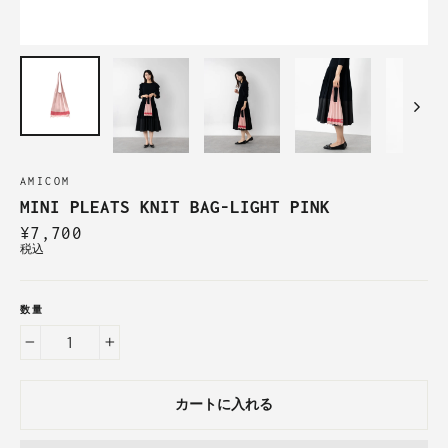
AMICOM
MINI PLEATS KNIT BAG-LIGHT PINK
定
¥7,700
価
税込
数量
−
+
カートに入れる